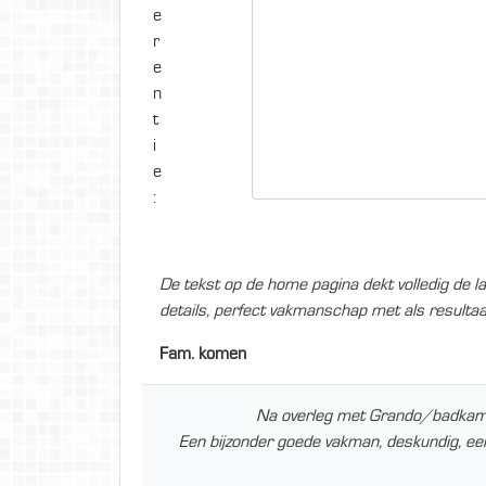
e
r
e
n
t
i
e
:
De tekst op de home pagina dekt volledig de l
details, perfect vakmanschap met als result
Fam. komen
Na overleg met Grando/badkamer
Een bijzonder goede vakman, deskundig, een 