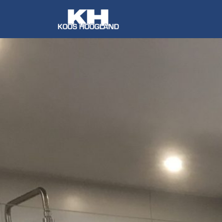
dkamers en toiletten.
elde vertrouwen.