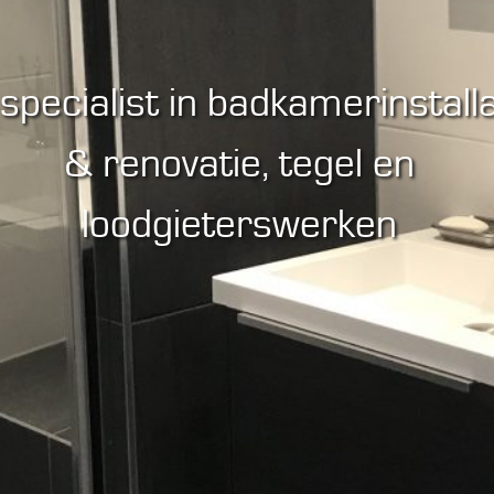
specialist in badkamerinstalla
& renovatie, tegel en
loodgieterswerken