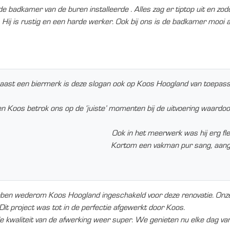
 badkamer van de buren installeerde . Alles zag er tiptop uit en z
 Hij is rustig en een harde werker. Ook bij ons is de badkamer mooi 
st een biermerk is deze slogan ook op Koos Hoogland van toepassi
s en Koos betrok ons op de ‘juiste’ momenten bij de uitvoering waardoo
Ook in het meerwerk was hij erg flex
Kortom een vakman pur sang, aangev
en wederom Koos Hoogland ingeschakeld voor deze renovatie. Onze 
 project was tot in de perfectie afgewerkt door Koos.
e kwaliteit van de afwerking weer super. We genieten nu elke dag v