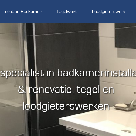
Toilet en Badkamer
Tegelwerk
Loodgieterswerk
specialist in badkamerinstalla
& renovatie, tegel en
loodgieterswerken