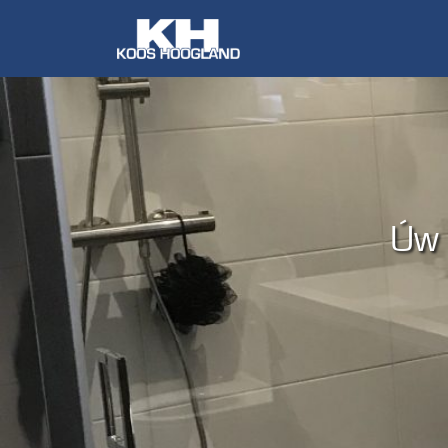
dkamers en toiletten.
elde vertrouwen.
Úw 