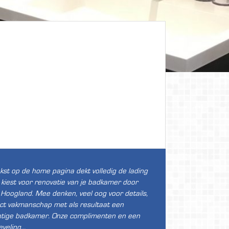
kst op de home pagina dekt volledig de lading
e kiest voor renovatie van je badkamer door
Hoogland. Mee denken, veel oog voor details,
ct vakmanschap met als resultaat een
htige badkamer. Onze complimenten en een
eveling…