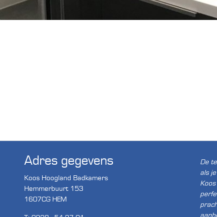
Adres gegevens
De te
als j
Koos Hoogland Badkamers
Koos 
Hemmerbuurt 153
perfe
1607CG HEM
prac
aanb